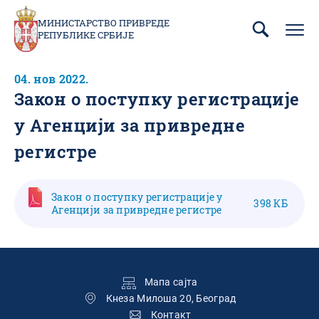
Пребаци
се
МИНИСТАРСТВО ПРИВРЕДЕ
РЕПУБЛИКЕ СРБИЈЕ
на
главни
део
04. нов 2022.
садржаја
Закон о поступку регистрације
у Агенцији за привредне
регистре
Закон о поступку регистрације у
398 КБ
Агенцији за привредне регистре
Подножје
Мапа сајта
Кнеза Милоша 20, Београд
Контакт