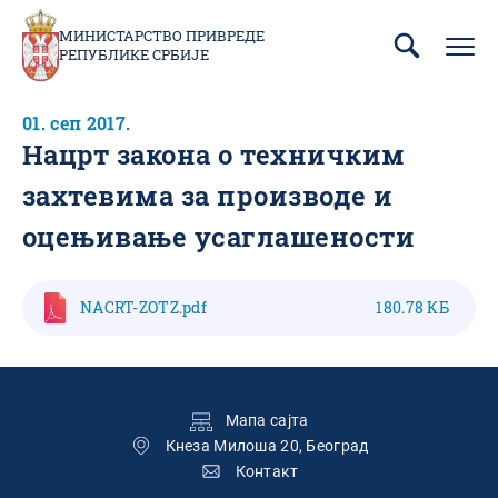
Пребаци
се
МИНИСТАРСТВО ПРИВРЕДЕ
РЕПУБЛИКЕ СРБИЈЕ
на
главни
део
01. сеп 2017.
садржаја
Нацрт закона о техничким
захтевима за производе и
оцењивање усаглашености
NACRT-ZOTZ.pdf
180.78 КБ
Подножје
Мапа сајта
Кнеза Милоша 20, Београд
Контакт