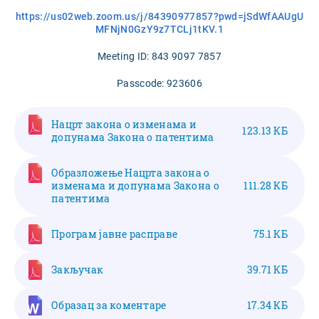
https://us02web.zoom.us/j/84390977857?pwd=jSdWfAAUgU
MFNjN0GzY9z7TCLj1tKV.1
Meeting ID: 843 9097 7857
Passcode: 923606
Нацрт закона о изменама и
123.13 КБ
допунама Закона о патентима
Образложење Нацрта закона о
изменама и допунама Закона о
111.28 КБ
патентима
Програм јавне расправе
75.1 КБ
Закључак
39.71 КБ
Образац за коментаре
17.34 КБ