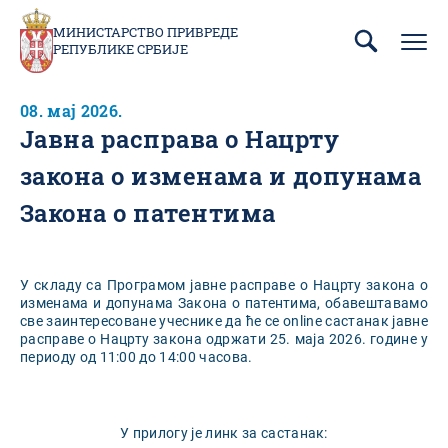
Пребаци
се
МИНИСТАРСТВО ПРИВРЕДЕ
РЕПУБЛИКЕ СРБИЈЕ
на
главни
део
08. мај 2026.
садржаја
Јавна расправа о Нацрту
закона о изменама и допунама
Закона о патентима
У складу са Програмом јавне расправе о Нацрту закона о
изменама и допунама Закона о патентима, обавештавамо
све заинтересоване учеснике да ће се online састанак јавне
расправе о Нацрту закона одржати 25. маја 2026. године у
периоду од 11:00 до 14:00 часова.
У прилогу је линк за састанак: