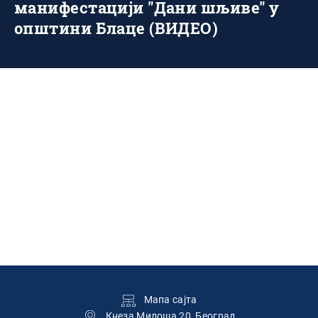
манифестацији "Дани шљиве" у
општини Блаце (ВИДЕО)
Подножје
Мапа сајта
Кнеза Милоша 20, Београд