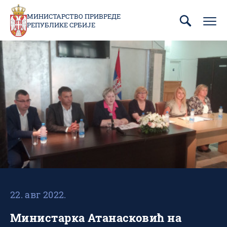
Пребаци
се
МИНИСТАРСТВО ПРИВРЕДЕ
РЕПУБЛИКЕ СРБИЈЕ
на
главни
део
садржаја
22. авг 2022.
Министарка Атанасковић на