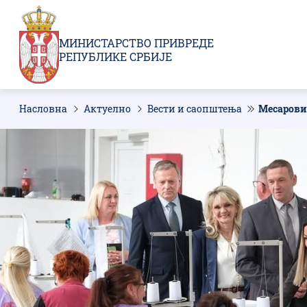
Пребаци
се
на
МИНИСТАРСТВО ПРИВРЕДЕ
главни
РЕПУБЛИКЕ СРБИЈЕ
део
садржаја
Насловна
Актуелно
Вести и саопштења
Месарови
Мрвице