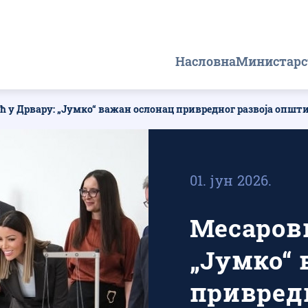
Главна
Насловна
Министарс
навигација
ћ у Дрвару: „Јумко“ важан ослонац привредног развоја општ
01. јун 2026.
Месарови
„Јумко“ 
привредн