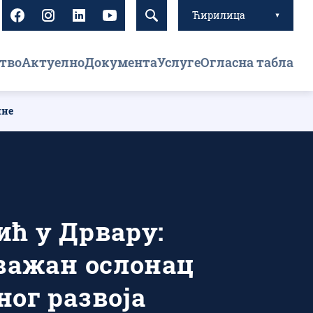
Ћирилица
тво
Актуелно
Документа
Услуге
Огласна табла
ине
ћ у Дрвару:
важан ослонац
ог развоја