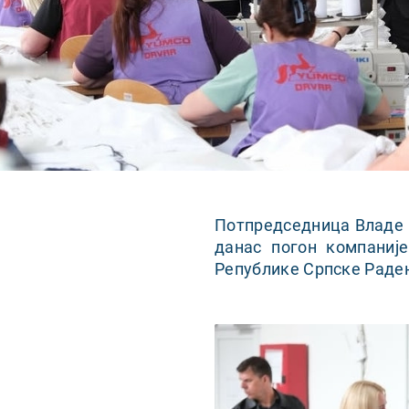
Потпредседница Владе 
данас погон компаниј
Републике Српске Раде