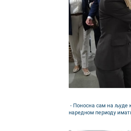
- Поносна сам на људе к
наредном периоду имати