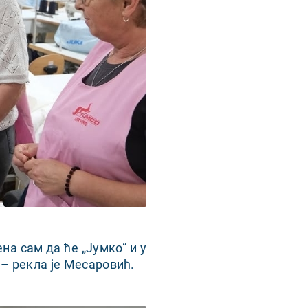
на сам да ће „Јумко“ и у
– рекла је Месаровић.