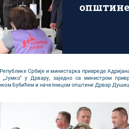
општин
Републике Србије и министарка привреде Адријана
е „Јумко“ у Дрвару, заједно са министром прив
нком Бубићем и начелницом општине Дрвар Душиц