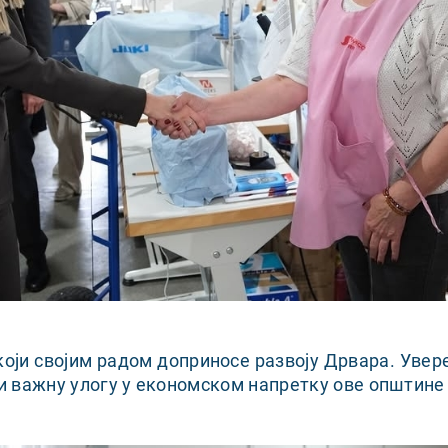
оји својим радом доприносе развоју Дрвара. Увере
 важну улогу у економском напретку ове општине 