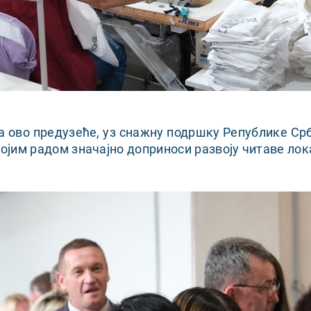
а ово предузеће, уз снажну подршку Републике Срб
војим радом значајно доприноси развоју читаве лок