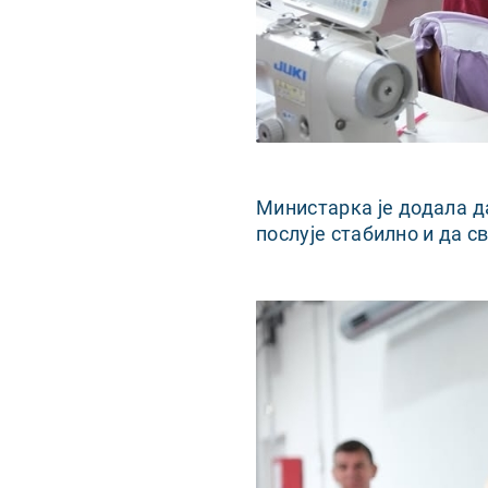
Министарка је додала д
послује стабилно и да с