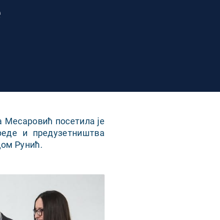
е
 Месаровић посетила је
реде и предузетништва
ом Рунић.