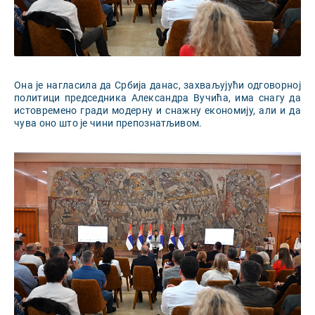
Она је нагласила да Србија данас, захваљујући одговорној
политици председника Александра Вучића, има снагу да
истовремено гради модерну и снажну економију, али и да
чува оно што је чини препознатљивом.