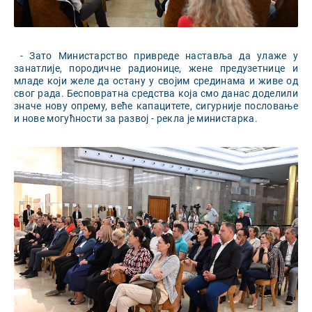
- Зато Министарство привреде наставља да улаже у
занатлије, породичне радионице, жене предузетнице и
младе који желе да остану у својим срединама и живе од
свог рада. Бесповратна средства која смо данас доделили
значе нову опрему, веће капацитете, сигурније пословање
и нове могућности за развој - рекла је министарка.