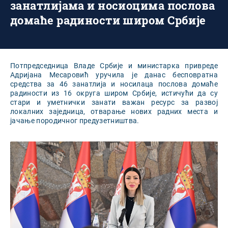
занатлијама и носиоцима послова
домаће радиности широм Србије
Потпредседница Владе Србије и министарка привреде
Адријана Месаровић уручила је данас бесповратна
средства за 46 занатлија и носилаца послова домаће
радиности из 16 округа широм Србије, истичући да су
стари и уметнички занати важан ресурс за развој
локалних заједница, отварање нових радних места и
јачање породичног предузетништва.