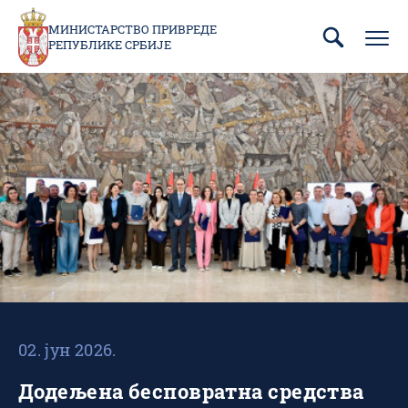
Пребаци
се
МИНИСТАРСТВО ПРИВРЕДЕ
РЕПУБЛИКЕ СРБИЈЕ
на
главни
део
садржаја
02. јун 2026.
Додељена бесповратна средства