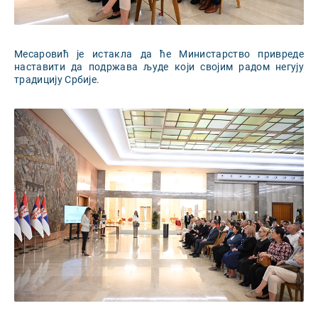
Месаровић је истакла да ће Министарство привреде
наставити да подржава људе који својим радом негују
традицију Србије.