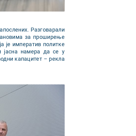
запослених. Разговарали
плановима за проширење
ја је императив политке
 јасна намера да се у
водни капацитет – рекла