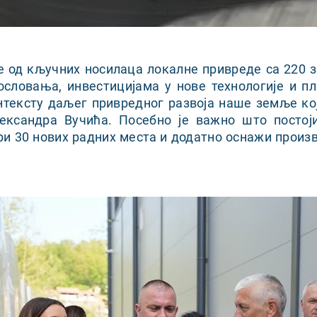
је од кључних носилаца локалне привреде са 220 
ословања, инвестицијама у нове технологије и 
нтексту даљег привредног развоја наше земље ко
ександра Вучића. Посебно је важно што постоји
и 30 нових радних места и додатно оснажи произ