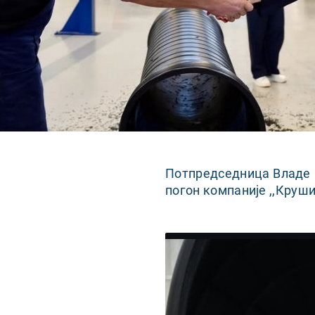
Потпредседница Владе 
погон компаније ,,Круши