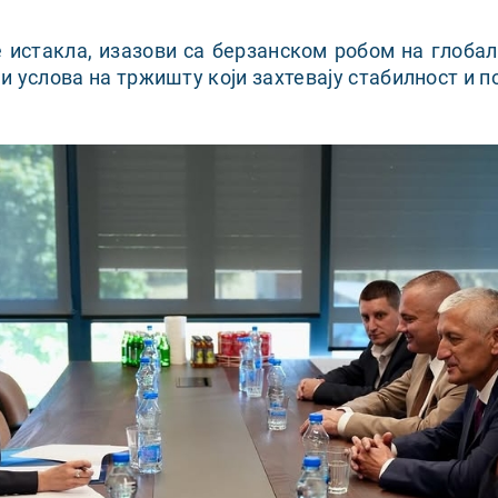
је истакла, изазови са берзанском робом на глобал
и услова на тржишту који захтевају стабилност и п