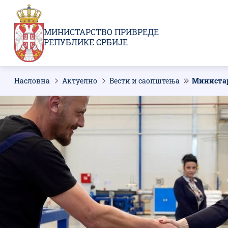
Пребаци
се
на
МИНИСТАРСТВО ПРИВРЕДЕ
главни
РЕПУБЛИКЕ СРБИЈЕ
део
садржаја
Насловна
Актуелно
Вести и саопштења
Министар
Мрвице