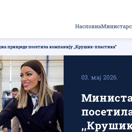
Главна
Насловна
Министарс
навигација
ка привреде посетила компанију ,,Крушик-пластика”
03. мај 2026.
Министа
посетил
,,Круши