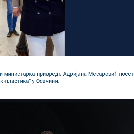
и министарка привреде Адријана Месаровић посети
к-пластика” у Осечини.