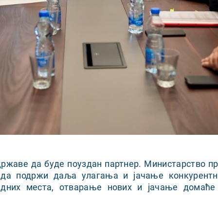
 државе да буде поуздан партнер. Министарство п
 да подржи даља улагања и јачање конкурентн
адних места, отварање нових и јачање домаће 