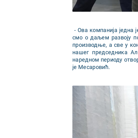
- Ова компанија једна 
смо о даљем развоју п
производње, а све у ко
нашег председника Ал
наредном периоду отвор
је Месаровић.