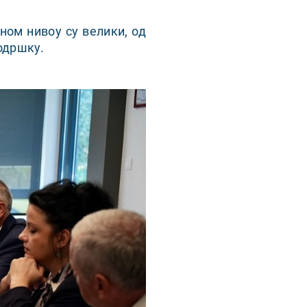
ном нивоу су велики, од
одршку.