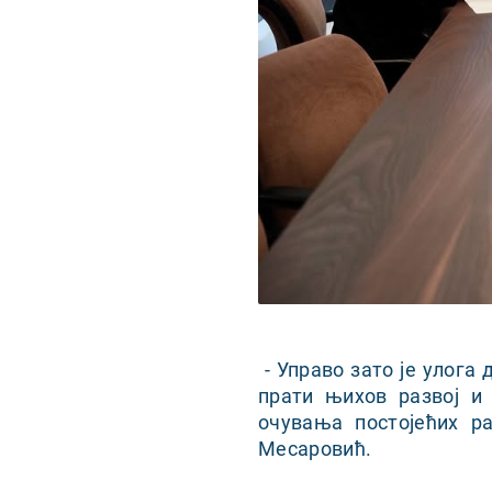
- Управо зато је улога
прати њихов развој и
очувања постојећих р
Месаровић.