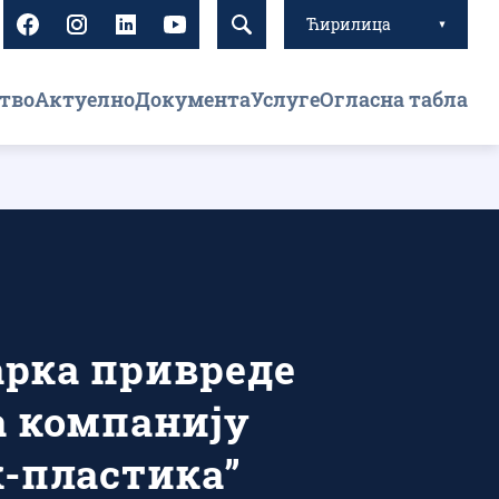
Ћирилица
тво
Актуелно
Документа
Услуге
Огласна табла
рка привреде
а компанију
к-пластика”