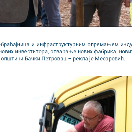
браћајница и инфраструктурним опремањем инду
нових инвеститора, отварање нових фабрика, нови
 општини Бачки Петровац – рекла је Месаровић.