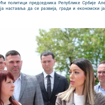
ући политици председника Републике Србије Ал
ија наставља да се развија, гради и економски ј