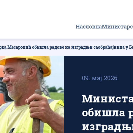
Главна
Насловна
Министарс
навигација
ка Месаровић обишла радове на изградњи саобраћајница у 
09. мај 2026.
Министа
обишла р
изградњ