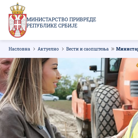
Пребаци
се
на
МИНИСТАРСТВО ПРИВРЕДЕ
главни
РЕПУБЛИКЕ СРБИЈЕ
део
садржаја
Насловна
Актуелно
Вести и саопштења
Министар
Мрвице