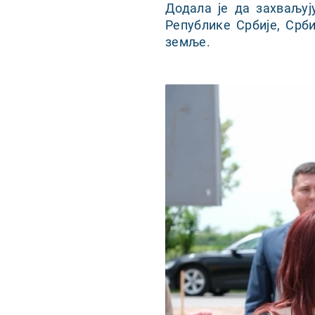
Додала је да захваљуј
Републике Србије, Срб
земље.