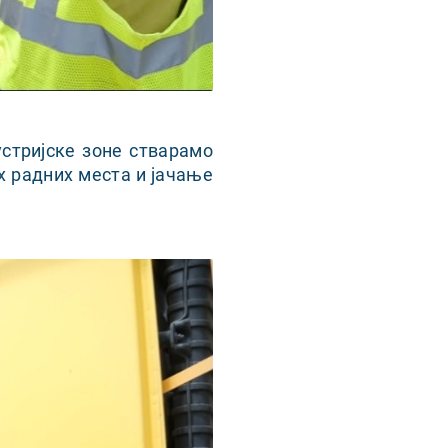
стријске зоне стварамо
х радних места и јачање