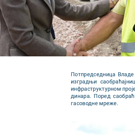
Потпредседница Владе 
изградњи саобраћајни
инфраструктурном проје
динара. Поред саобраћ
гасоводне мреже.