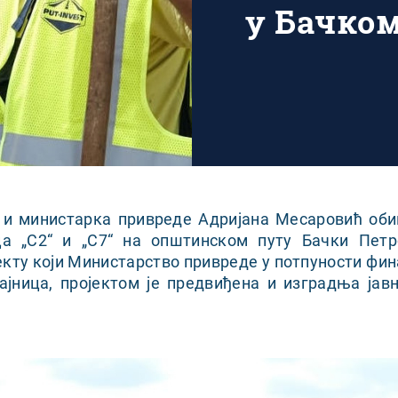
у Бачко
и министарка привреде Адријана Месаровић оби
ца „С2“ и „С7“ на општинском путу Бачки Петр
кту који Министарство привреде у потпуности фин
ајница, пројектом је предвиђена и изградња јавн