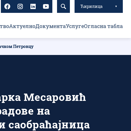
Ћирилица
тво
Актуелно
Документа
Услуге
Огласна табла
Бачком Петровцу
рка Месаровић
адове на
и саобраћајница