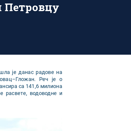
м Петровцу
шла је данас радове на
овац–Гложан. Реч је о
ансира са 141,6 милиона
е расвете, водоводне и