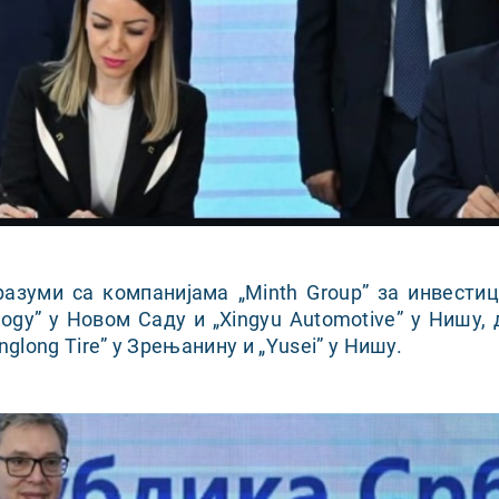
разуми са компанијама „Minth Group” за инвестиц
ogy” у Новом Саду и „Xingyu Automotive” у Нишу, 
nglong Tire” у Зрењанину и „Yusei” у Нишу.