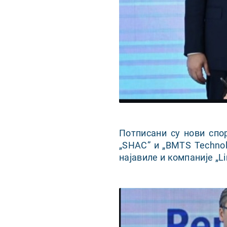
Потписани су нови спо
„SHAC” и „BMTS Technol
најавиле и компаније „Li