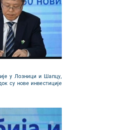
ије у Лозници и Шапцу,
док су нове инвестиције