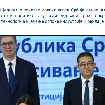
 једном је показао колики углед Србија данас и
ултати политике коју води видљиви кроз конкре
 технологија и јачање српске индустрије – рекла ј