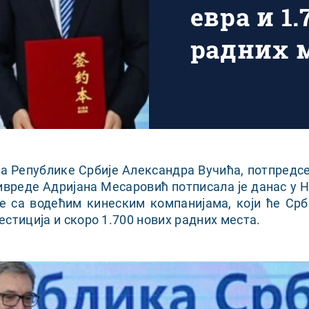
евра и 1
радних 
ка Републике Србије Александра Вучића, потпредс
ивреде Адријана Месаровић потписала је данас у 
е са водећим кинеским компанијама, који ће Срб
стиција и скоро 1.700 нових радних места.