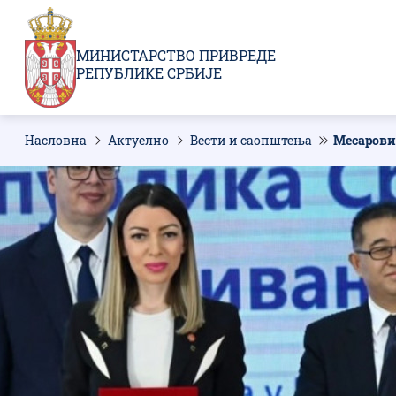
Пребаци
се
на
МИНИСТАРСТВО ПРИВРЕДЕ
главни
РЕПУБЛИКЕ СРБИЈЕ
део
садржаја
Насловна
Актуелно
Вести и саопштења
Месаровић
Мрвице