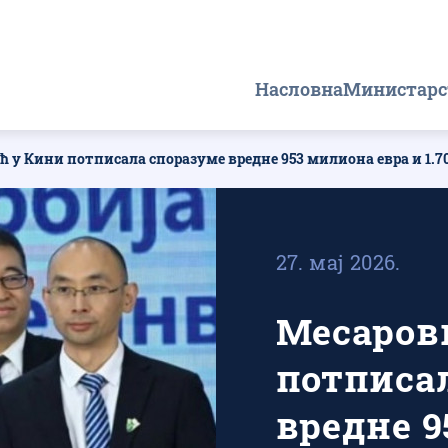
Главна
Насловна
Министарс
навигација
 у Кини потписала споразуме вредне 953 милиона евра и 1.7
27. мај 2026.
Месаров
потписа
вредне 