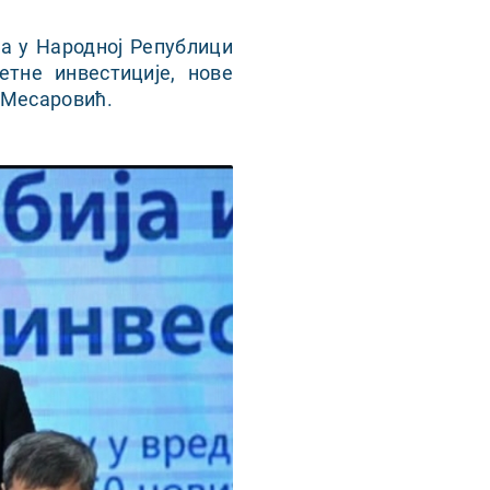
ма у Народној Републици
тне инвестиције, нове
е Месаровић.