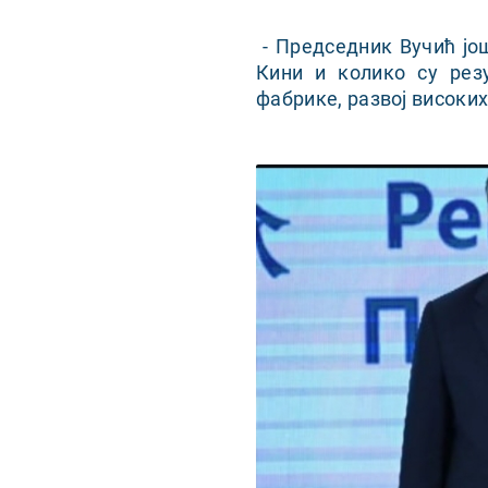
- Председник Вучић још
Кини и колико су рез
фабрике, развој високих