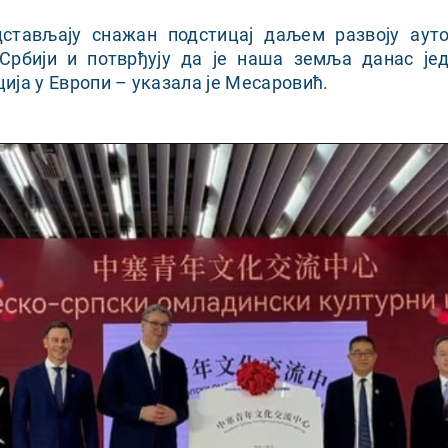
стављају снажан подстицај даљем развоју ауто
 Србији и потврђују да је наша земља данас јед
ија у Европи – указала је Месаровић.