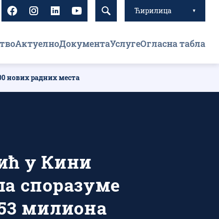
Ћирилица
тво
Актуелно
Документа
Услуге
Огласна табла
00 нових радних места
ић у Кини
ла споразуме
953 милиона