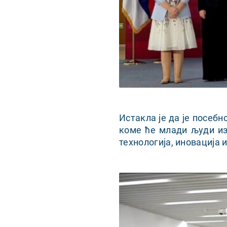
Истакла је да је посебн
коме ће млади људи из
технологија, иновација и