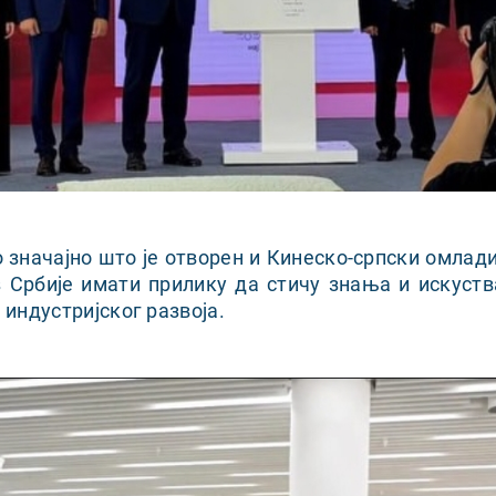
о значајно што је отворен и Кинеско-српски омлад
 Србије имати прилику да стичу знања и искуств
 индустријског развоја.