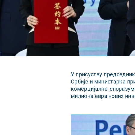
У присуству председни
Србије и министарка пр
комерцијалне споразум
милиона евра нових инве