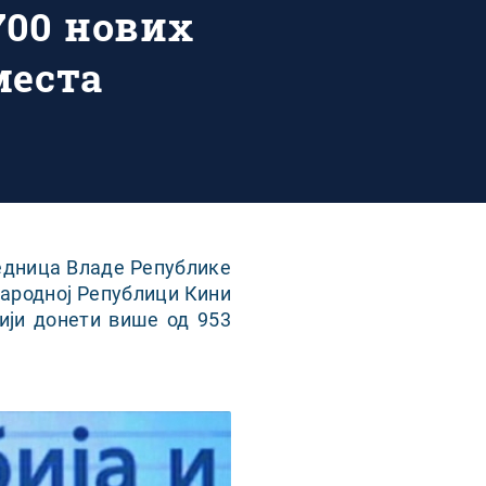
.700 нових
места
едница Владе Републике
Народној Републици Кини
ији донети више од 953