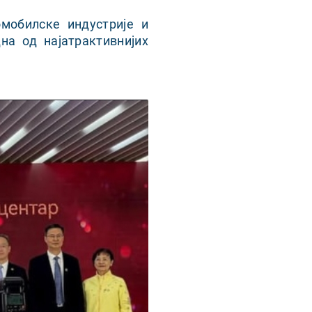
мобилске индустрије и
на од најатрактивнијих