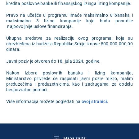
kredita poslovne banke ili finansijskog lizinga lizing kompanije.
Pravo na učešće u programu imaće maksimalno 8 banaka i
maksimalno 3 lizing kompanije koje budu ponudile
najpovoljnije uslove finansiranja.
Ukupna sredstva za realizaciju ovog programa, koja su
obezbeđena iz budžeta Republike Srbije iznose 800.000.000,00
dinara.
Javni poziv je otvoren do 18. jula 2024. godine.
Nakon izbora poslovnih banaka i lizing kompanija,
Ministarstvo privrede će raspisati javni poziv mikro, malim
preduzećima i preduzetnicima, kao i zadrugama, za dodelu
bespovratne pomoći.
Više informacija možete pogledati na
ovoj stranici.
Mapa sajta