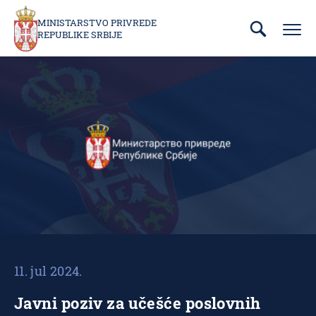
Prebaci
se
MINISTARSTVO PRIVREDE
REPUBLIKE SRBIJE
na
glavni
deo
sadržaja
11. jul 2024.
Javni poziv za učešće poslovnih