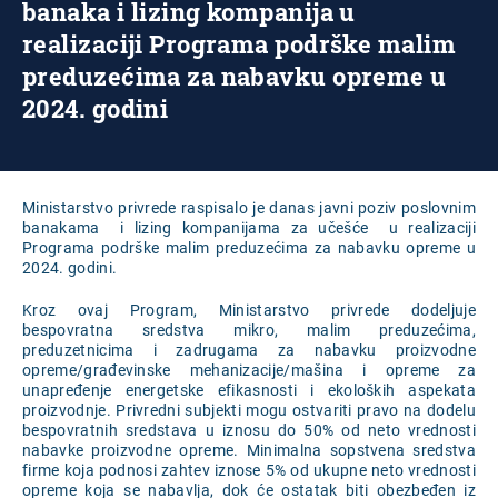
banaka i lizing kompanija u
realizaciji Programa podrške malim
preduzećima za nabavku opreme u
2024. godini
Ministarstvo privrede raspisalo je danas javni poziv poslovnim
banakama i lizing kompanijama za učešće u realizaciji
Programa podrške malim preduzećima za nabavku opreme u
2024. godini.
Kroz ovaj Program, Ministarstvo privrede dodeljuje
bespovratna sredstva mikro, malim preduzećima,
preduzetnicima i zadrugama za nabavku proizvodne
opreme/građevinske mehanizacije/mašina i opreme za
unapređenje energetske efikasnosti i ekoloških aspekata
proizvodnje. Privredni subjekti mogu ostvariti pravo na dodelu
bespovratnih sredstava u iznosu do 50% od neto vrednosti
nabavke proizvodne opreme. Minimalna sopstvena sredstva
firme koja podnosi zahtev iznose 5% od ukupne neto vrednosti
opreme koja se nabavlja, dok će ostatak biti obezbeđen iz