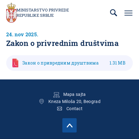
Prebaci
se
MINISTARSTVO PRIVREDE
REPUBLIKE SRBIJE
na
glavni
deo
24. nov 2025.
sadržaja
Zakon o privrednim društvima
Закон о привредним друштвима
1.31 MB
Подножје
Mapa sajta
Kneza Miloša 20, Beograd
Contact