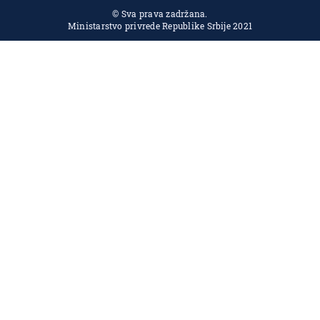
© Sva prava zadržana.
Ministarstvo privrede Republike Srbije 2021