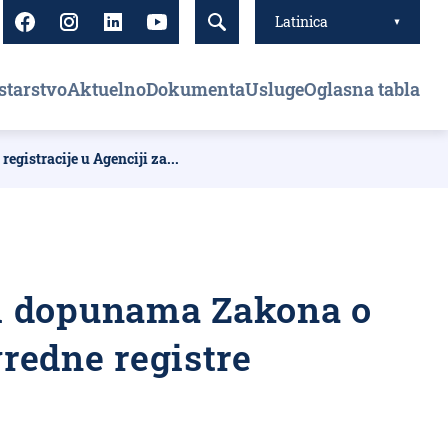
Latinica
starstvo
Aktuelno
Dokumenta
Usluge
Oglasna tabla
ја
istracije u Agenciji za...
 i dopunama Zakona o
vredne registre