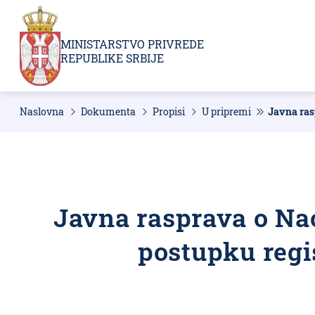
Prebaci
se
na
MINISTARSTVO PRIVREDE
glavni
REPUBLIKE SRBIJE
deo
sadržaja
Naslovna
Dokumenta
Propisi
U pripremi
Javna ras
Breadcrumb
Javna rasprava o Na
postupku regis