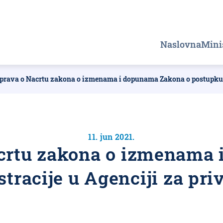
Главна
Naslovna
Mini
навигаци
prava o Nacrtu zakona o izmenama i dopunama Zakona o postupku reg
11. jun 2021.
crtu zakona o izmenama
tracije u Agenciji za pri